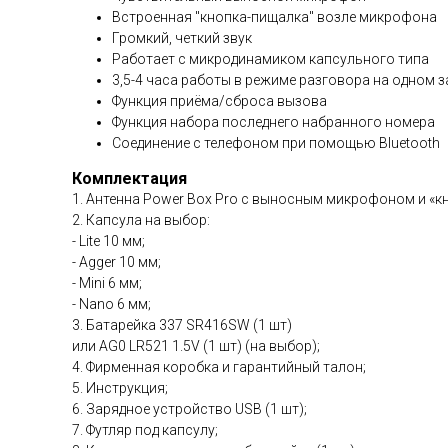
Встроенная "кнопка-пищалка" возле микрофона
Громкий, четкий звук
Работает с микродинамиком капсульного типа
3,5-4 часа работы в режиме разговора на одном 
Функция приёма/сброса вызова
Функция набора последнего набранного номера
Соединение с телефоном при помощью Bluetooth
Комплектация
1. Антенна Power Box Pro с выносным микрофоном и «кн
2. Капсула на выбор:
- Lite 10 мм;
- Agger 10 мм;
- Mini 6 мм;
- Nano 6 мм;
3. Батарейка 337 SR416SW (1 шт)
или AG0 LR521 1.5V (1 шт) (на выбор);
4. Фирменная коробка и гарантийный талон;
5. Инструкция;
6. Зарядное устройство USB (1 шт);
7. Футляр под капсулу;